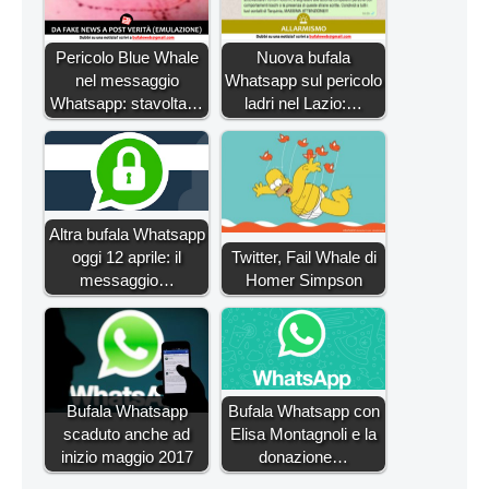
Pericolo Blue Whale
Nuova bufala
nel messaggio
Whatsapp sul pericolo
Whatsapp: stavolta…
ladri nel Lazio:…
Altra bufala Whatsapp
oggi 12 aprile: il
Twitter, Fail Whale di
messaggio…
Homer Simpson
Bufala Whatsapp
Bufala Whatsapp con
scaduto anche ad
Elisa Montagnoli e la
inizio maggio 2017
donazione…