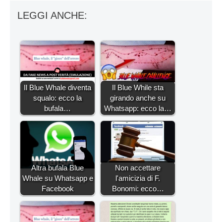
LEGGI ANCHE:
Il Blue Whale diventa
Il Blue While sta
squalo: ecco la
girando anche su
bufala…
Whatsapp: ecco la…
Altra bufala Blue
Non accettare
Whale su Whatsapp e
l'amicizia di F.
Facebook
Bonomi: ecco…