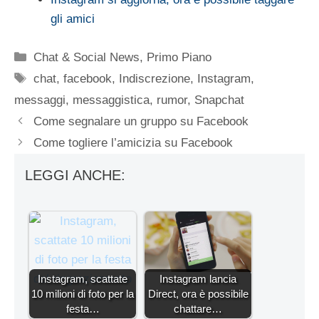
gli amici
Categorie
Chat & Social News
,
Primo Piano
Tag
chat
,
facebook
,
Indiscrezione
,
Instagram
,
messaggi
,
messaggistica
,
rumor
,
Snapchat
Come segnalare un gruppo su Facebook
Come togliere l’amicizia su Facebook
LEGGI ANCHE:
Instagram, scattate
Instagram lancia
10 milioni di foto per la
Direct, ora è possibile
festa…
chattare…