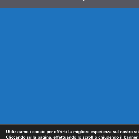
Utilizziamo i cookie per offrirti la migliore esperienza sul nostro si
Cliccando sulla pagina, effettuando lo scroll o chiudendo il banner, 