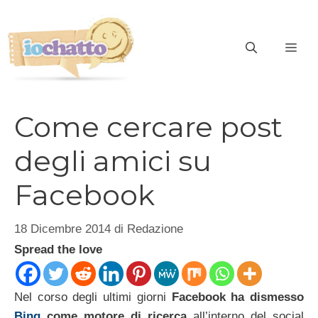
Vai
al
contenuto
ME
Come cercare post
degli amici su
Facebook
18 Dicembre 2014
di
Redazione
Spread the love
Nel corso degli ultimi giorni
Facebook
ha dismesso
Bing
come motore di ricerca
all’interno del social