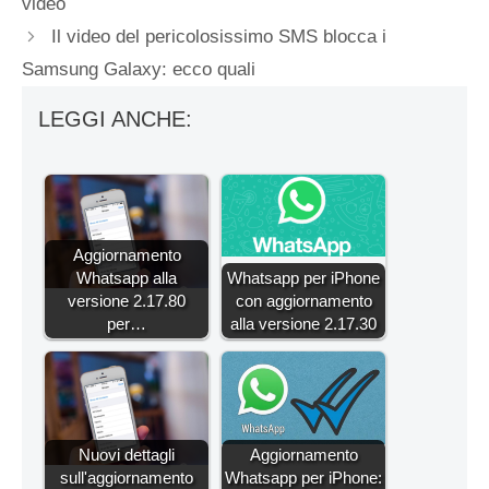
video
Il video del pericolosissimo SMS blocca i
Samsung Galaxy: ecco quali
LEGGI ANCHE:
Aggiornamento
Whatsapp alla
Whatsapp per iPhone
versione 2.17.80
con aggiornamento
per…
alla versione 2.17.30
Nuovi dettagli
Aggiornamento
sull'aggiornamento
Whatsapp per iPhone: