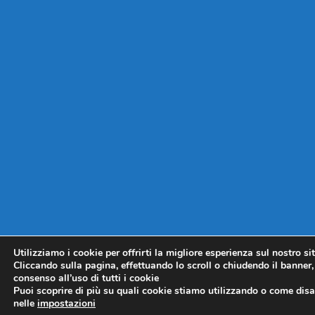
Utilizziamo i cookie per offrirti la migliore esperienza sul nostro si
Cliccando sulla pagina, effettuando lo scroll o chiudendo il banner, 
consenso all’uso di tutti i cookie
Puoi scoprire di più su quali cookie stiamo utilizzando o come disat
nelle
impostazioni