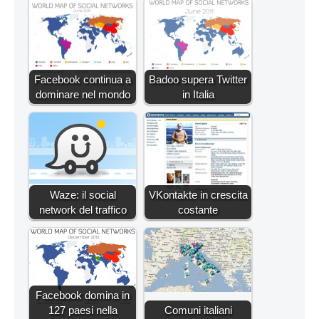
Facebook continua a
Badoo supera Twitter
dominare nel mondo
in Italia
Waze: il social
VKontakte in crescita
network del traffico
costante
Facebook domina in
127 paesi nella
Comuni italiani