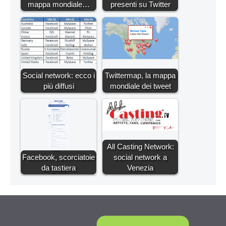
mappa mondiale…
presenti su Twitter
Social network: ecco i
Twittermap, la mappa
più diffusi
mondiale dei tweet
All Casting Network:
Facebook, scorciatoie
social network a
da tastiera
Venezia