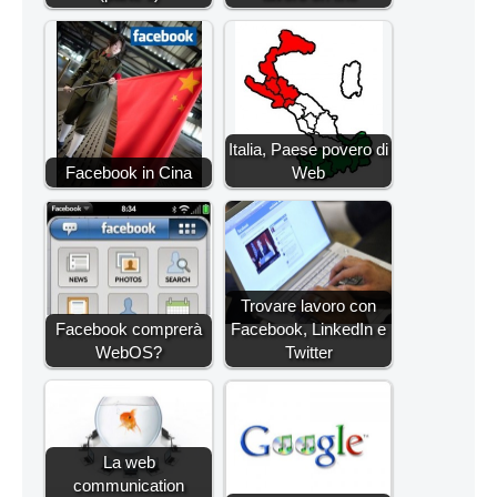
Italia, Paese povero di
Facebook in Cina
Web
Trovare lavoro con
Facebook comprerà
Facebook, LinkedIn e
WebOS?
Twitter
La web
communication