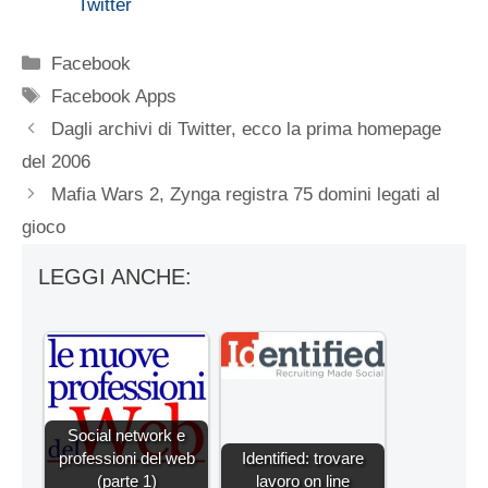
Twitter
Categorie
Facebook
Tag
Facebook Apps
Dagli archivi di Twitter, ecco la prima homepage
del 2006
Mafia Wars 2, Zynga registra 75 domini legati al
gioco
LEGGI ANCHE:
Social network e
professioni del web
Identified: trovare
(parte 1)
lavoro on line