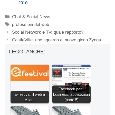
2010
Categorie
Chat & Social News
Tag
professioni del web
Social Network e TV: quale rapporto?
CastleVille, uno sguardo al nuovo gioco Zynga
LEGGI ANCHE:
Facebook per il
E-festival: il web a
business: applicazioni
Milano
(parte 5)