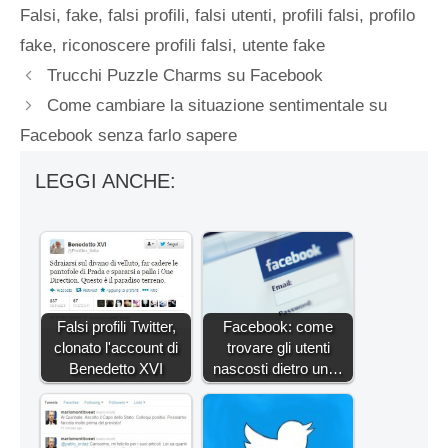
Falsi
,
fake
,
falsi profili
,
falsi utenti
,
profili falsi
,
profilo
fake
,
riconoscere profili falsi
,
utente fake
Trucchi Puzzle Charms su Facebook
Come cambiare la situazione sentimentale su
Facebook senza farlo sapere
LEGGI ANCHE:
Falsi profili Twitter,
Facebook: come
clonato l'account di
trovare gli utenti
Benedetto XVI
nascosti dietro un…