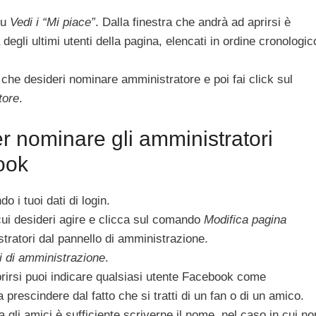
su
Vedi i “Mi piace”
. Dalla finestra che andrà ad aprirsi è
a degli ultimi utenti della pagina, elencati in ordine cronologic
te che desideri nominare amministratore e poi fai click sul
tore
.
 nominare gli amministratori
ook
 i tuoi dati di login.
ui desideri agire e clicca sul comando
Modifica pagina
istratori dal pannello di amministrazione.
li di amministrazione
.
rirsi puoi indicare qualsiasi utente Facebook come
 prescindere dal fatto che si tratti di un fan o di un amico.
ra gli amici è sufficiente scriverne il nome, nel caso in cui no