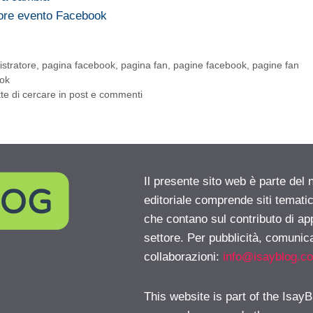
ore evento Facebook
stratore
,
pagina facebook
,
pagina fan
,
pagine facebook
,
pagine fan
ok
te di cercare in post e commenti
Il presente sito web è parte del 
editoriale comprende siti temati
che contano sul contributo di ap
settore. Per pubblicità, comunica
collaborazioni:
info@isayblog.c
This website is part of the IsayB