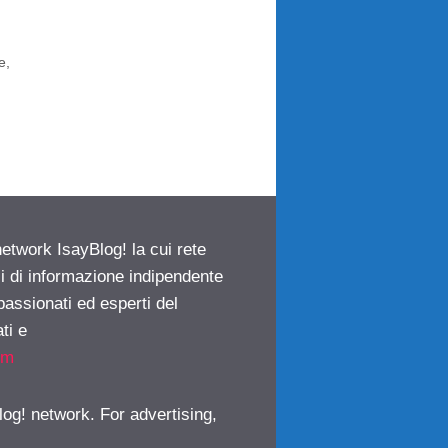
e
,
network IsayBlog! la cui rete
ci di informazione indipendente
passionati ed esperti del
ti e
om
log! network. For advertising,