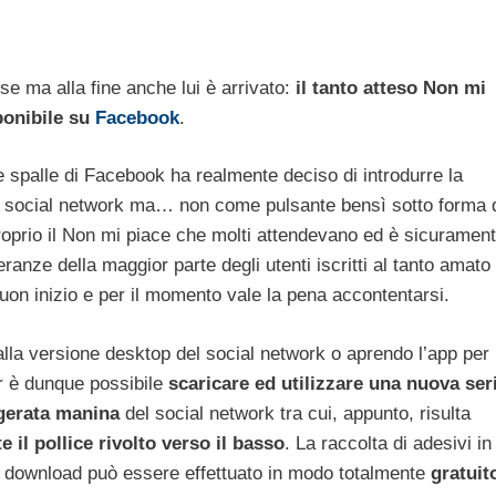
se ma alla fine anche lui è arrivato:
il tanto atteso Non mi
ponibile su
Facebook
.
e spalle di Facebook ha realmente deciso di introdurre la
 social network ma… non come pulsante bensì sotto forma 
roprio il Non mi piace che molti attendevano ed è sicuramen
ranze della maggior parte degli utenti iscritti al tanto amato
uon inizio e per il momento vale la pena accontentarsi.
lla versione desktop del social network o aprendo l’app per
 è dunque possibile
scaricare ed utilizzare una nuova ser
igerata manina
del social network tra cui, appunto, risulta
e il pollice rivolto verso il basso
. La raccolta di adesivi in
l download può essere effettuato in modo totalmente
gratuit