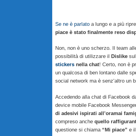
Se ne è parlato
a lungo e a più ripre
piace è stato finalmente reso dis
Non, non è uno scherzo. Il team all
possibilità di utilizzare il
Dislike
sul
stickers
nella chat
! Certo, non è p
un qualcosa di ben lontano dalle spe
social network ma è senz’altro un b
Accedendo alla chat di Facebook da
device mobile Facebook Messenger
di adesivi ispirati all’oramai fam
compreso anche
quello raffigurant
questione si chiama
“Mi piace”
e i