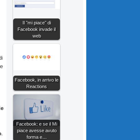
Il "mi piace" di
Facebook invade il
web
di
te
Facebook, in arrivo le
Reactions
ie
Facebook: e se il Mi
piace avesse avuto
o
.
forma e…