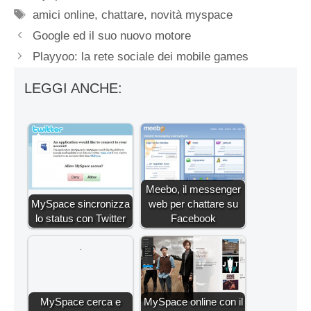
Tag
amici online
,
chattare
,
novità myspace
Google ed il suo nuovo motore
Playyoo: la rete sociale dei mobile games
LEGGI ANCHE:
Meebo, il messenger
MySpace sincronizza
web per chattare su
lo status con Twitter
Facebook
MySpace cerca e
MySpace online con il