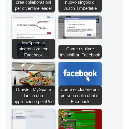
crea collaborazioni
nuovo singolo di
per diventare leader
Justin Timberlake
MySpace si
sincronizza con
Come risultare
Facebook
invisibili su Facebook
Drawler, MySpace
Come escludere una
lancia una
persona dalla chat di
applicazione per iPod
Facebook