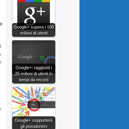
re
Google+ supera i 100
milioni di utenti
l
o
e
Google+: raggiunti i
25 milioni di utenti in
tempi da record
a
Google+ supporterà
gli pseudonimi