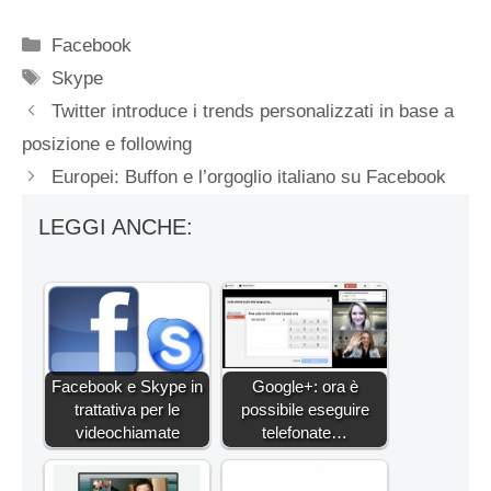
Categorie
Facebook
Tag
Skype
Twitter introduce i trends personalizzati in base a
posizione e following
Europei: Buffon e l’orgoglio italiano su Facebook
LEGGI ANCHE:
Facebook e Skype in
Google+: ora è
trattativa per le
possibile eseguire
videochiamate
telefonate…