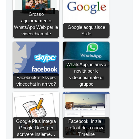
Grosso
aggiornamento
WhatsApp Web per le
Google acquisisce
videochiamate
Slide
WhatsApp, in arrivo
novità per le
Facebook e Skype:
videochiamate di
videochat in arrivo?
gruppo
Google Plus integra
Facebook, inizia il
Google Docs per
rollout della nuova
scrivere insieme…
Timeline