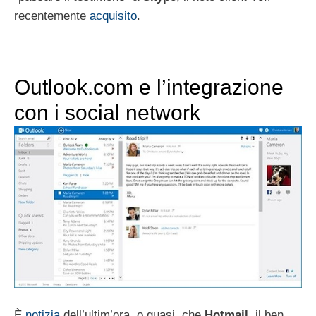
recentemente
acquisito
.
Outlook.com e l’integrazione
con i social network
È
notizia
dell’ultim’ora, o quasi, che
Hotmail
, il ben