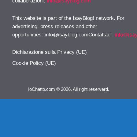
collaborazioni:
info@isayblog.com
This website is part of the IsayBlog! network. For
advertising, press releases and other
opportunities:
info@isayblog.comContattaci
:
info@isa
Dichiarazione sulla Privacy (UE)
Cookie Policy (UE)
IoChatto.com © 2026. All right reserverd.