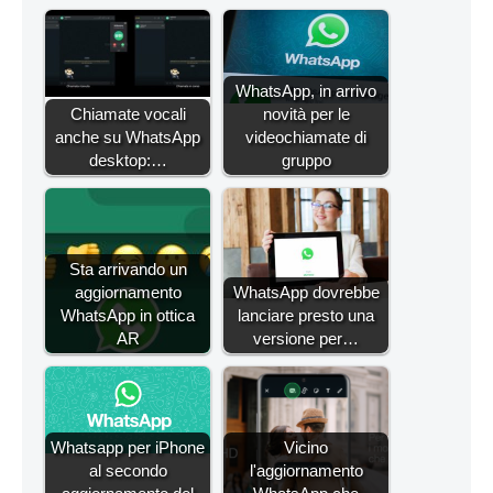
WhatsApp, in arrivo
Chiamate vocali
novità per le
anche su WhatsApp
videochiamate di
desktop:…
gruppo
Sta arrivando un
aggiornamento
WhatsApp dovrebbe
WhatsApp in ottica
lanciare presto una
AR
versione per…
Whatsapp per iPhone
Vicino
al secondo
l'aggiornamento