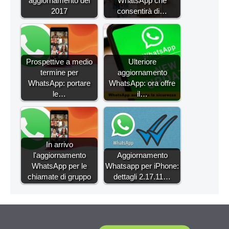
aggiornamento del
WhatsApp che
2017
consentirà di…
Prospettive a medio
Ulteriore
termine per
aggiornamento
WhatsApp: portare
WhatsApp: ora offre
le…
il…
In arrivo
l'aggiornamento
Aggiornamento
WhatsApp per le
Whatsapp per iPhone:
chiamate di gruppo
dettagli 2.17.11…