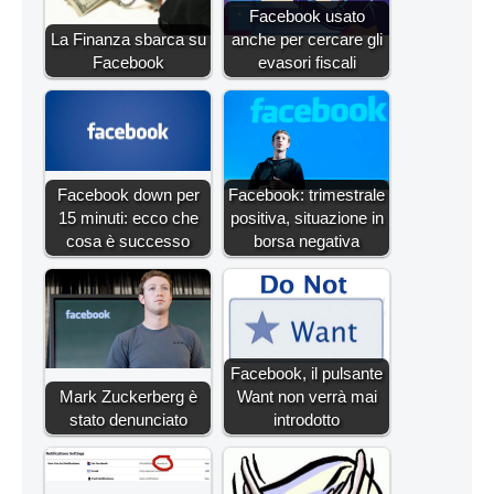
Facebook usato
La Finanza sbarca su
anche per cercare gli
Facebook
evasori fiscali
Facebook down per
Facebook: trimestrale
15 minuti: ecco che
positiva, situazione in
cosa è successo
borsa negativa
Facebook, il pulsante
Mark Zuckerberg è
Want non verrà mai
stato denunciato
introdotto