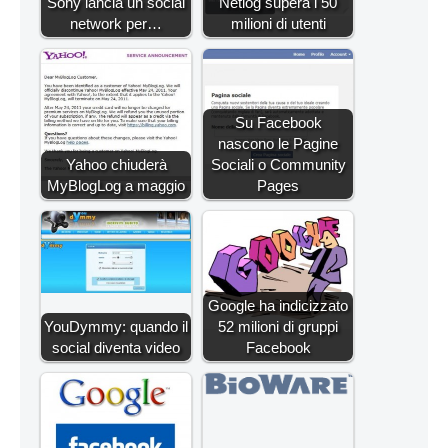
Sony lancia un social
Netlog supera i 50
network per…
milioni di utenti
Su Facebook
nascono le Pagine
Yahoo chiuderà
Sociali o Community
MyBlogLog a maggio
Pages
Google ha indicizzato
YouDymmy: quando il
52 milioni di gruppi
social diventa video
Facebook