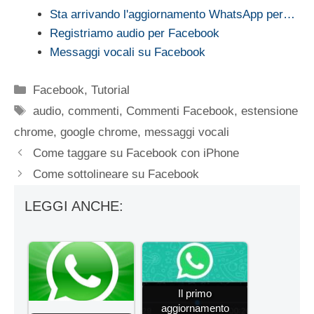
Sta arrivando l'aggiornamento WhatsApp per…
Registriamo audio per Facebook
Messaggi vocali su Facebook
Categorie
Facebook
,
Tutorial
Tag
audio
,
commenti
,
Commenti Facebook
,
estensione
chrome
,
google chrome
,
messaggi vocali
Come taggare su Facebook con iPhone
Come sottolineare su Facebook
LEGGI ANCHE:
Il primo
aggiornamento