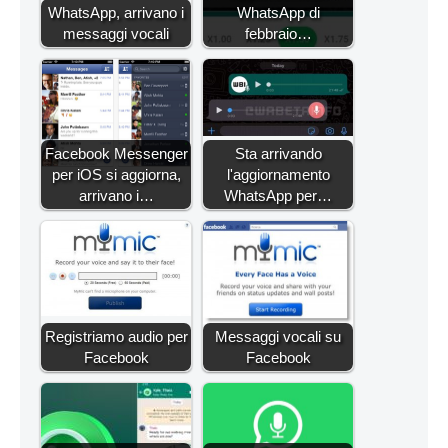
WhatsApp, arrivano i
WhatsApp di
messaggi vocali
febbraio…
Facebook Messenger
Sta arrivando
per iOS si aggiorna,
l'aggiornamento
arrivano i…
WhatsApp per…
Registriamo audio per
Messaggi vocali su
Facebook
Facebook