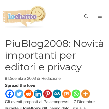
Vai
al
contenuto
ME
PiuBlog2008: Novità
importanti per
editori e privacy
9 Dicembre 2008
di
Redazione
Spread the love
Gli eventi proposti al Palacongressi il 7 Dicembre
durante il
PiuBlog2008
, hanno dato luce alla