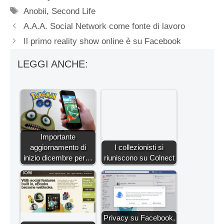
Tag
Anobii
,
Second Life
A.A.A. Social Network come fonte di lavoro
Il primo reality show online è su Facebook
LEGGI ANCHE:
Importante
aggiornamento di
I collezionisti si
inizio dicembre per…
riuniscono su Colnect
Privacy su Facebook,