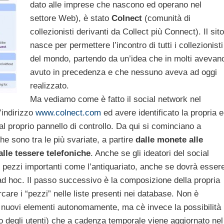
dato alle imprese che nascono ed operano nel
settore Web), è stato
Colnect
(comunità di
collezionisti derivanti da Collect più Connect). Il sito
nasce per permettere l’incontro di tutti i collezionisti
del mondo, partendo da un’idea che in molti avevan
avuto in precedenza e che nessuno aveva ad oggi
realizzato.
Ma vediamo come è fatto il social network nel
l’indirizzo
www.colnect.com
ed avere identificato la propria e
al proprio pannello di controllo. Da qui si cominciano a
he sono tra le più svariate, a partire
dalle monete alle
alle tessere telefoniche
. Anche se gli ideatori del social
 pezzi importanti come l’antiquariato, anche se dovrà esser
e ad hoc. Il passo successivo è la composizione della propria
are i “pezzi” nelle liste presenti nei database.
Non è
re nuovi elementi autonomamente, ma cè invece la possibilità
ato degli utenti) che a cadenza temporale viene aggiornato nel