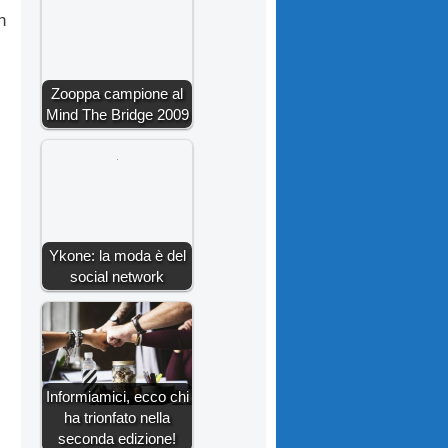
n
Zooppa campione al
Mind The Bridge 2009
Ykone: la moda è del
social network
Informiamici, ecco chi
ha trionfato nella
seconda edizione!