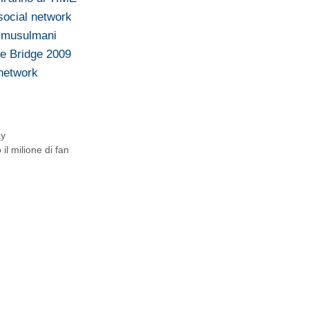
 social network
i musulmani
e Bridge 2009
 network
ay
l milione di fan