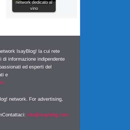
network dedicato al
vino
network IsayBlog! la cui rete
ci di informazione indipendente
passionati ed esperti del
ti e
om
log! network. For advertising,
mContattaci
:
info@isayblog.com