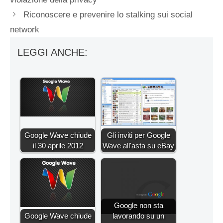
Riconoscere e prevenire lo stalking sui social
network
LEGGI ANCHE:
Google Wave chiude
Gli inviti per Google
il 30 aprile 2012
Wave all'asta su eBay
Google non sta
Google Wave chiude
lavorando su un