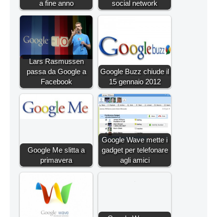
a fine anno
social network
Lars Rasmussen
passa da Google a
Google Buzz chiude il
Facebook
15 gennaio 2012
Google Wave mette i
Google Me slitta a
gadget per telefonare
primavera
agli amici