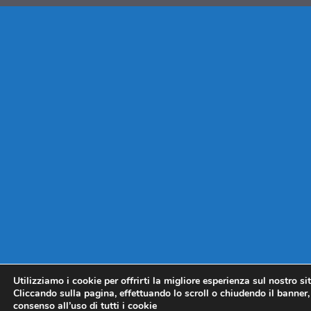
Utilizziamo i cookie per offrirti la migliore esperienza sul nostro si
Cliccando sulla pagina, effettuando lo scroll o chiudendo il banner, 
consenso all’uso di tutti i cookie