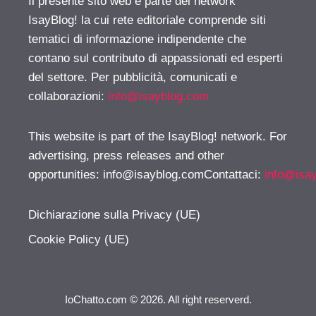
Il presente sito web è parte del network
IsayBlog! la cui rete editoriale comprende siti
tematici di informazione indipendente che
contano sul contributo di appassionati ed esperti
del settore. Per pubblicità, comunicati e
collaborazioni:
info@isayblog.com
This website is part of the IsayBlog! network. For
advertising, press releases and other
opportunities:
info@isayblog.comContattaci
:
info@isa
Dichiarazione sulla Privacy (UE)
Cookie Policy (UE)
IoChatto.com © 2026. All right reserverd.