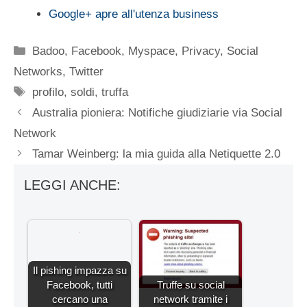
Google+ apre all'utenza business
Categorie
Badoo
,
Facebook
,
Myspace
,
Privacy
,
Social
Networks
,
Twitter
Tag
profilo
,
soldi
,
truffa
Australia pioniera: Notifiche giudiziarie via Social
Network
Tamar Weinberg: la mia guida alla Netiquette 2.0
LEGGI ANCHE:
Il pishing impazza su
Facebook, tutti
Truffe su social
cercano una
network tramite i