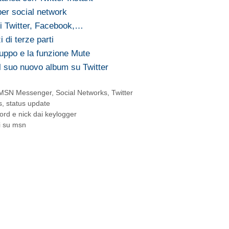
per social network
di Twitter, Facebook,…
i di terze parti
gruppo e la funzione Mute
el suo nuovo album su Twitter
MSN Messenger
,
Social Networks
,
Twitter
s
,
status update
rd e nick dai keylogger
i su msn