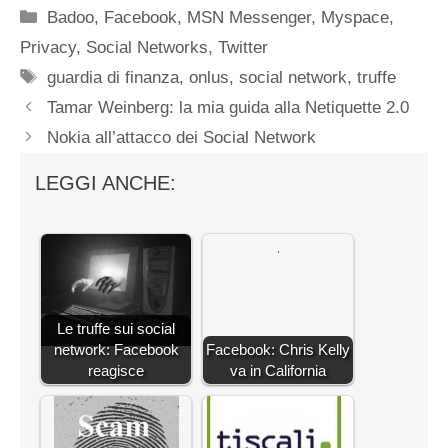
Categorie
Badoo
,
Facebook
,
MSN Messenger
,
Myspace
,
Privacy
,
Social Networks
,
Twitter
Tag
guardia di finanza
,
onlus
,
social network
,
truffe
Tamar Weinberg: la mia guida alla Netiquette 2.0
Nokia all’attacco dei Social Network
LEGGI ANCHE:
Le truffe sui social
network: Facebook
Facebook: Chris Kelly
reagisce
va in California