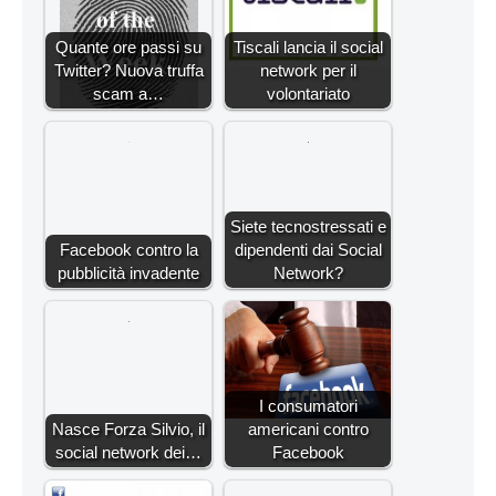
Quante ore passi su
Tiscali lancia il social
Twitter? Nuova truffa
network per il
scam a…
volontariato
Siete tecnostressati e
Facebook contro la
dipendenti dai Social
pubblicità invadente
Network?
I consumatori
Nasce Forza Silvio, il
americani contro
social network dei…
Facebook