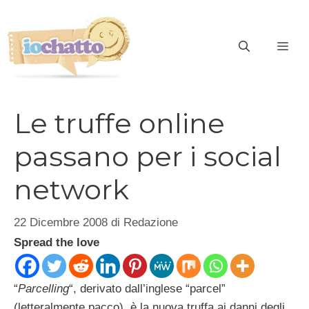
Vai
al
contenuto
ME
Le truffe online
passano per i social
network
22 Dicembre 2008
di
Redazione
Spread the love
“
Parcelling
“, derivato dall’inglese “parcel”
(letteralmente pacco), è la nuova truffa ai danni degli