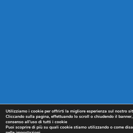
Utilizziamo i cookie per offrirti la migliore esperienza sul nostro si
Cliccando sulla pagina, effettuando lo scroll o chiudendo il banner, 
consenso all’uso di tutti i cookie
Puoi scoprire di più su quali cookie stiamo utilizzando o come disat
nelle
impostazioni