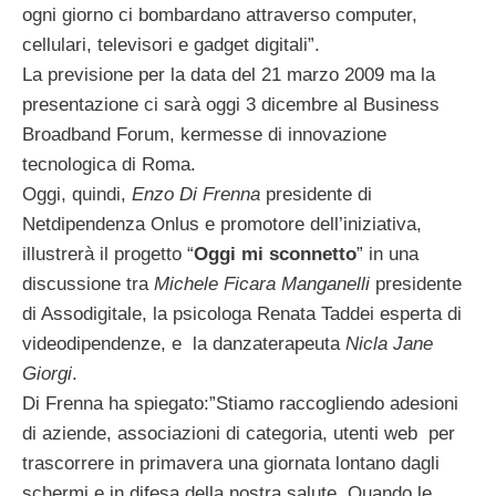
ogni giorno ci bombardano attraverso computer,
cellulari, televisori e gadget digitali”.
La previsione per la data del 21 marzo 2009 ma la
presentazione ci sarà oggi 3 dicembre al Business
Broadband Forum, kermesse di innovazione
tecnologica di Roma.
Oggi, quindi,
Enzo Di Frenna
presidente di
Netdipendenza Onlus e promotore dell’iniziativa,
illustrerà il progetto “
Oggi mi sconnetto
” in una
discussione tra
Michele Ficara Manganelli
presidente
di Assodigitale, la psicologa Renata Taddei esperta di
videodipendenze, e la danzaterapeuta
Nicla Jane
Giorgi
.
Di Frenna ha spiegato:”Stiamo raccogliendo adesioni
di aziende, associazioni di categoria, utenti web per
trascorrere in primavera una giornata lontano dagli
schermi e in difesa della nostra salute. Quando le