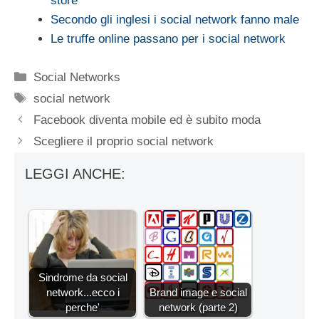
store
Secondo gli inglesi i social network fanno male
Le truffe online passano per i social network
Categorie
Social Networks
Tag
social network
Facebook diventa mobile ed è subito moda
Scegliere il proprio social network
LEGGI ANCHE:
Sindrome da social
network...ecco i
Brand image e social
perche'
network (parte 2)