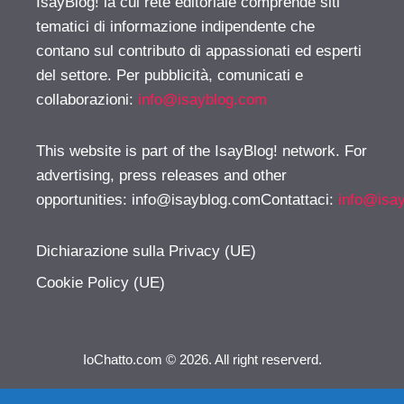
IsayBlog! la cui rete editoriale comprende siti
tematici di informazione indipendente che
contano sul contributo di appassionati ed esperti
del settore. Per pubblicità, comunicati e
collaborazioni:
info@isayblog.com
This website is part of the IsayBlog! network. For
advertising, press releases and other
opportunities:
info@isayblog.comContattaci
:
info@isa
Dichiarazione sulla Privacy (UE)
Cookie Policy (UE)
IoChatto.com © 2026. All right reserverd.