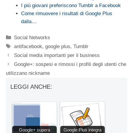
I più giovani preferiscono Tumblr a Facebook
Come rimuovere i risultati di Google Plus
dalla…
Categorie
Social Networks
Tag
antifacebook
,
google plus
,
Tumblr
Social media importanti per il business
Google+: sospesi e rimossi i profili degli utenti che
utilizzano nickname
LEGGI ANCHE:
Google+ supera
Google Plus integra