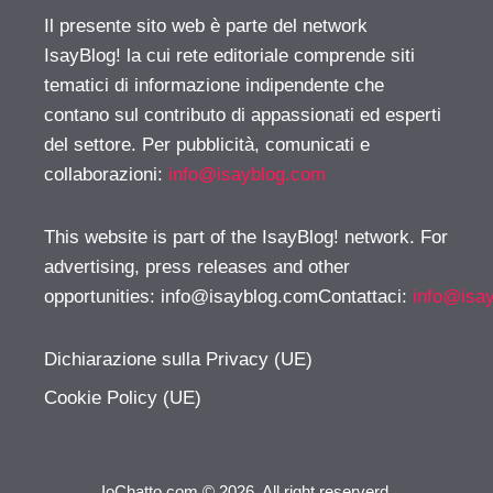
Il presente sito web è parte del network
IsayBlog! la cui rete editoriale comprende siti
tematici di informazione indipendente che
contano sul contributo di appassionati ed esperti
del settore. Per pubblicità, comunicati e
collaborazioni:
info@isayblog.com
This website is part of the IsayBlog! network. For
advertising, press releases and other
opportunities:
info@isayblog.comContattaci
:
info@isa
Dichiarazione sulla Privacy (UE)
Cookie Policy (UE)
IoChatto.com © 2026. All right reserverd.