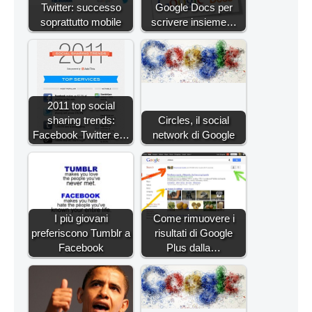
Twitter: successo
Google Docs per
soprattutto mobile
scrivere insieme…
2011 top social
sharing trends:
Circles, il social
Facebook Twitter e…
network di Google
I più giovani
Come rimuovere i
preferiscono Tumblr a
risultati di Google
Facebook
Plus dalla…