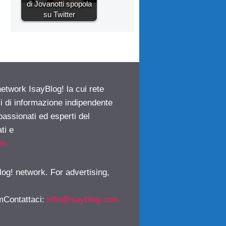
di Jovanotti spopola
su Twitter
network IsayBlog! la cui rete
ci di informazione indipendente
passionati ed esperti del
ti e
om
log! network. For advertising,
mContattaci
:
info@isayblog.com