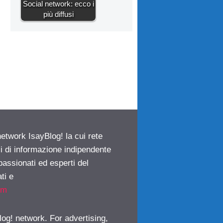
Social network: ecco i
più diffusi
network IsayBlog! la cui rete
ci di informazione indipendente
passionati ed esperti del
ti e
om
log! network. For advertising,