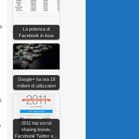
a
La potenza di
Facebook in Asia
Google+ ha ora 18
milioni di utilizzatori
i
2011 top social
a
sharing trends:
Facebook Twitter e…