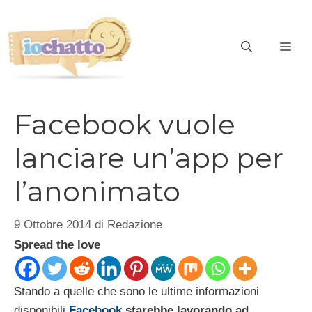
Vai
al
contenuto
ME
Facebook vuole
lanciare un’app per
l’anonimato
9 Ottobre 2014
di
Redazione
Spread the love
Stando a quelle che sono le ultime informazioni
disponibili
Facebook
starebbe lavorando ad