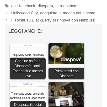
Tag
anti-facebook
,
diaspora
,
screenshots
Hollywood City, conquista la mecca del cinema
Il social su BlackBerry si rinnova con Nimbuzz
LEGGI ANCHE:
Che fine ha fatto
Diaspora? L'anti-
Facebook è ancora
Primi passi con
vivo
Diaspora
Diaspora, il social