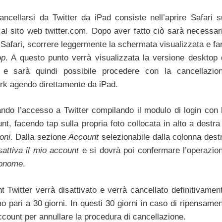
cellarsi da Twitter da iPad consiste nell’aprire Safari s
i al sito web twitter.com. Dopo aver fatto ciò sarà necessar
di Safari, scorrere leggermente la schermata visualizzata e fa
op
. A questo punto verrà visualizzata la versione desktop 
 e sarà quindi possibile procedere con la cancellazio
ork agendo direttamente da iPad.
ndo l’accesso a Twitter compilando il modulo di login con 
unt, facendo tap sulla propria foto collocata in alto a destra
oni
. Dalla sezione
Account
selezionabile dalla colonna dest
sattiva il mio account
e si dovrà poi confermare l’operazio
uonome
.
 Twitter verrà disattivato e verrà cancellato definitivamen
pari a 30 giorni. In questi 30 giorni in caso di ripensamen
count per annullare la procedura di cancellazione.