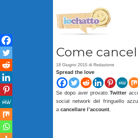
Vai
al
contenuto
Come cancella
18 Giugno 2015
di
Redazione
Spread the love
Se dopo aver provato
Twitter
acce
social network del fringuello azz
a
cancellare l’account
.