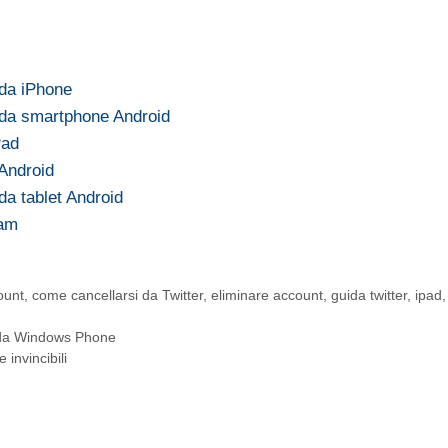
 da iPhone
 da smartphone Android
Pad
 Android
da tablet Android
ram
ount
,
come cancellarsi da Twitter
,
eliminare account
,
guida twitter
,
ipad
,
 da Windows Phone
 invincibili