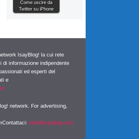
Come uscire da
Twitter su iPhone
network IsayBlog! la cui rete
ci di informazione indipendente
passionati ed esperti del
ti e
om
log! network. For advertising,
mContattaci
:
info@isayblog.com