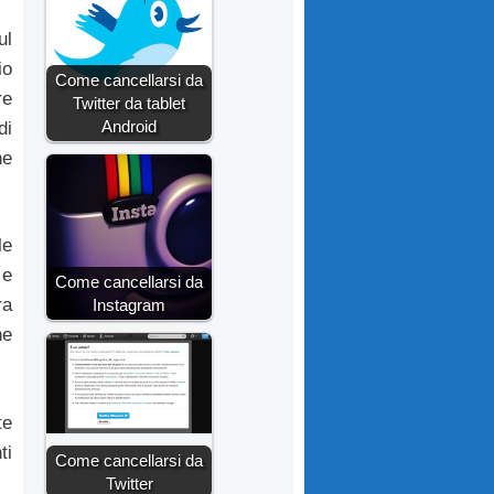
ul
io
Come cancellarsi da
re
Twitter da tablet
Android
di
ne
le
 e
Come cancellarsi da
ra
Instagram
ne
te
ti
Come cancellarsi da
Twitter