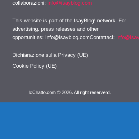
collaborazioni:
info@isayblog.com
This website is part of the IsayBlog! network. For
advertising, press releases and other
opportunities:
info@isayblog.comContattaci
:
info@isa
Dichiarazione sulla Privacy (UE)
Cookie Policy (UE)
IoChatto.com © 2026. All right reserverd.