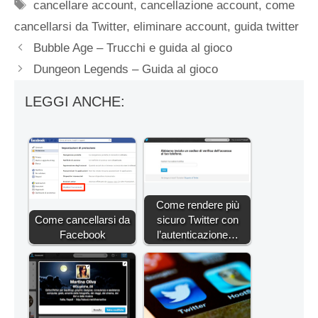
Tag
cancellare account
,
cancellazione account
,
come
cancellarsi da Twitter
,
eliminare account
,
guida twitter
Bubble Age – Trucchi e guida al gioco
Dungeon Legends – Guida al gioco
LEGGI ANCHE:
Come rendere più
Come cancellarsi da
sicuro Twitter con
Facebook
l’autenticazione…