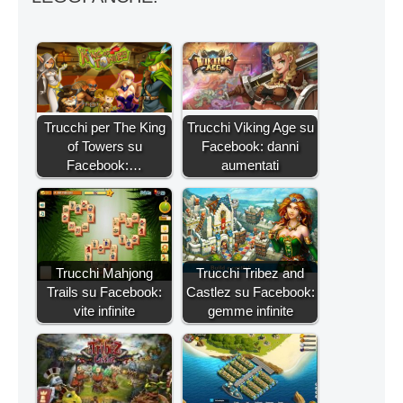
Trucchi per The King
Trucchi Viking Age su
of Towers su
Facebook: danni
Facebook:…
aumentati
Trucchi Mahjong
Trucchi Tribez and
Trails su Facebook:
Castlez su Facebook:
vite infinite
gemme infinite