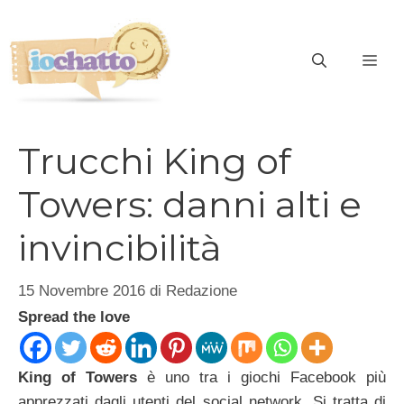
Vai
al
contenuto
ME
Trucchi King of
Towers: danni alti e
invincibilità
15 Novembre 2016
di
Redazione
Spread the love
King of Towers
è uno tra i giochi Facebook più
apprezzati dagli utenti del social network. Si tratta di