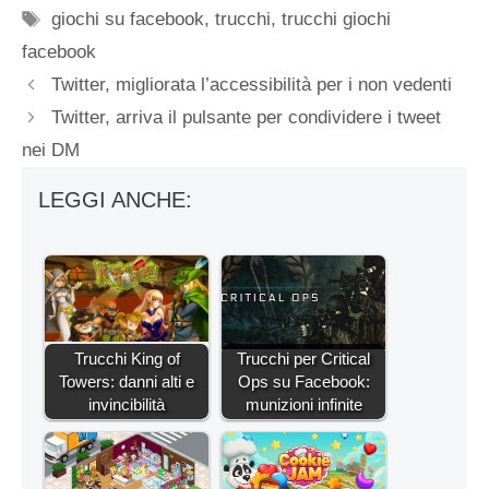
Tag
giochi su facebook
,
trucchi
,
trucchi giochi
facebook
Twitter, migliorata l’accessibilità per i non vedenti
Twitter, arriva il pulsante per condividere i tweet
nei DM
LEGGI ANCHE:
Trucchi King of
Trucchi per Critical
Towers: danni alti e
Ops su Facebook:
invincibilità
munizioni infinite