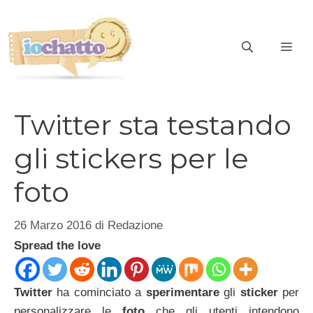
Vai
al
contenuto
ME
Twitter sta testando
gli stickers per le
foto
26 Marzo 2016
di
Redazione
Spread the love
Twitter
ha cominciato a
sperimentare
gli
sticker
per
personalizzare le
foto
che gli utenti intendono