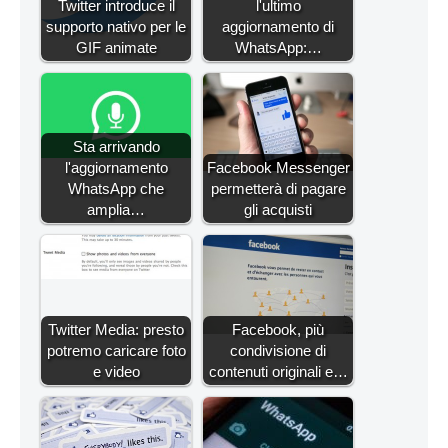
Twitter introduce il
l'ultimo
supporto nativo per le
aggiornamento di
GIF animate
WhatsApp:…
Sta arrivando
l'aggiornamento
Facebook Messenger
WhatsApp che
permetterà di pagare
amplia…
gli acquisti
Twitter Media: presto
Facebook, più
potremo caricare foto
condivisione di
e video
contenuti originali e…