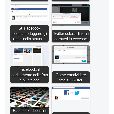
Su Facebook
possiamo taggare gli
Twitter colora i link e i
amici nello status…
caratteri in eccesso
Facebook, il
caricamento delle foto
Come condividere
è più veloce
foto su Twitter
Facebook, debutta il