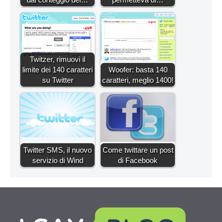
Twitzer, rimuovi il
limite dei 140 caratteri
Woofer: basta 140
su Twitter
caratteri, meglio 1400!
Twitter SMS, il nuovo
Come twittare un post
servizio di Wind
di Facebook