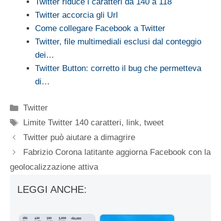
Twitter riduce i caratteri da 140 a 118
Twitter accorcia gli Url
Come collegare Facebook a Twitter
Twitter, file multimediali esclusi dal conteggio
dei…
Twitter Button: corretto il bug che permetteva
di…
Categorie
Twitter
Tag
Limite Twitter 140 caratteri
,
link
,
tweet
Twitter può aiutare a dimagrire
Fabrizio Corona latitante aggiorna Facebook con la
geolocalizzazione attiva
LEGGI ANCHE: