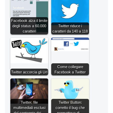
Facebook alza il limite
degli status a 60.000
Twitter riduce i
caratteri
caratteri da 140 a 118
Come collegare
Twitter accorcia gli Url
Facebook a Twitter
Twitter, file
Twitter Button:
multimediali esclusi
corretto il bug che
dal conteggio dei…
permetteva di…