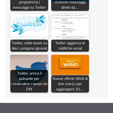
programma i
ricevere messaggi
messaggi su Twitter
diretti da…
Twitter, sette tweet su
Twitter aggiorna le
dieci vengono ignorati
notifiche email
Twitter, arriva il
pulsante per
Nuove offerte Wind di
condividere i tweet nei
fine marzo per
DM
aggiungere 10,…