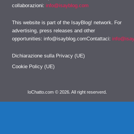
collaborazioni:
info@isayblog.com
This website is part of the IsayBlog! network. For
advertising, press releases and other
opportunities:
info@isayblog.comContattaci
:
info@isa
Dichiarazione sulla Privacy (UE)
Cookie Policy (UE)
IoChatto.com © 2026. All right reserverd.