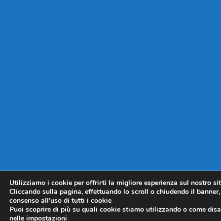
Utilizziamo i cookie per offrirti la migliore esperienza sul nostro si
Cliccando sulla pagina, effettuando lo scroll o chiudendo il banner, 
consenso all’uso di tutti i cookie
Puoi scoprire di più su quali cookie stiamo utilizzando o come disat
nelle
impostazioni