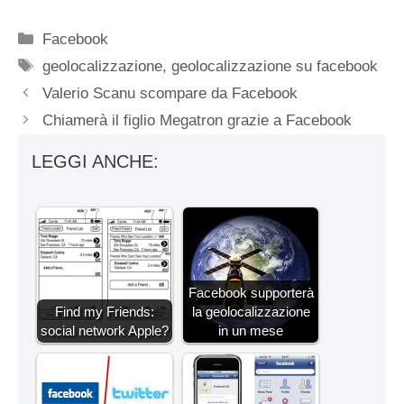
Categorie
Facebook
Tag
geolocalizzazione
,
geolocalizzazione su facebook
Valerio Scanu scompare da Facebook
Chiamerà il figlio Megatron grazie a Facebook
LEGGI ANCHE:
Facebook supporterà
Find my Friends:
la geolocalizzazione
social network Apple?
in un mese