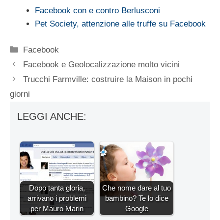
Facebook con e contro Berlusconi
Pet Society, attenzione alle truffe su Facebook
Categorie
Facebook
Facebook e Geolocalizzazione molto vicini
Trucchi Farmville: costruire la Maison in pochi
giorni
LEGGI ANCHE:
Dopo tanta gloria,
Che nome dare al tuo
arrivano i problemi
bambino? Te lo dice
per Mauro Marin
Google