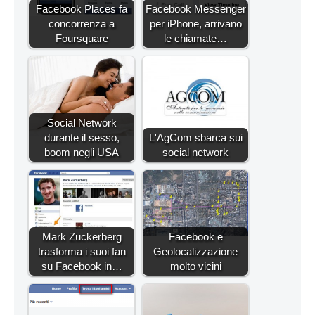
Facebook Places fa
Facebook Messenger
concorrenza a
per iPhone, arrivano
Foursquare
le chiamate…
Social Network
durante il sesso,
L'AgCom sbarca sui
boom negli USA
social network
Mark Zuckerberg
Facebook e
trasforma i suoi fan
Geolocalizzazione
su Facebook in…
molto vicini