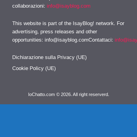
collaborazioni:
info@isayblog.com
This website is part of the IsayBlog! network. For
advertising, press releases and other
opportunities:
info@isayblog.comContattaci
:
info@isa
Dichiarazione sulla Privacy (UE)
Cookie Policy (UE)
IoChatto.com © 2026. All right reserverd.