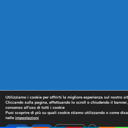
Utilizziamo i cookie per offrirti la migliore esperienza sul nostro si
Cliccando sulla pagina, effettuando lo scroll o chiudendo il banner, 
consenso all’uso di tutti i cookie
Puoi scoprire di più su quali cookie stiamo utilizzando o come disat
nelle
impostazioni
CLOSE GDPR COO