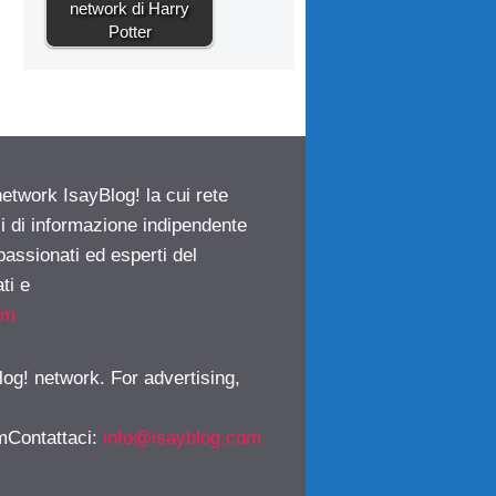
network di Harry
Potter
network IsayBlog! la cui rete
ci di informazione indipendente
passionati ed esperti del
ti e
om
log! network. For advertising,
mContattaci
:
info@isayblog.com