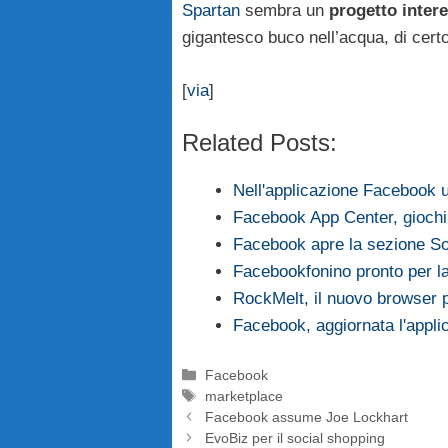
Spartan
sembra un
progetto inter
gigantesco buco nell’acqua, di cert
[
via
]
Related Posts:
Nell'applicazione Facebook u
Facebook App Center, giochi 
Facebook apre la sezione So
Facebookfonino pronto per l
RockMelt, il nuovo browser 
Facebook, aggiornata l'appl
Categorie
Facebook
Tag
marketplace
Facebook assume Joe Lockhart
EvoBiz per il social shopping