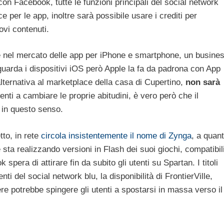
on Facebook, tutte le funzioni principali del social network
 per le app, inoltre sarà possibile usare i crediti per
vi contenuti.
re nel mercato delle app per iPhone e smartphone, un busine
guarda i dispositivi iOS però Apple la fa da padrona con App
lternativa al marketplace della casa di Cupertino,
non sarà
enti a cambiare le proprie abitudini, è vero però che il
 in questo senso.
tto, in rete
circola insistentemente il nome di Zynga
, a quan
 sta realizzando versioni in Flash dei suoi giochi, compatibil
pera di attirare fin da subito gli utenti su Spartan. I titoli
ti del social network blu, la disponibilità di FrontierVille,
re potrebbe spingere gli utenti a spostarsi in massa verso il