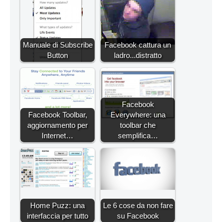
Manuale di Subscribe
Facebook cattura un
Button
ladro...distratto
Facebook
Facebook Toolbar,
Everywhere: una
aggiornamento per
toolbar che
Internet…
semplifica…
Home Puzz: una
Le 6 cose da non fare
interfaccia per tutto
su Facebook