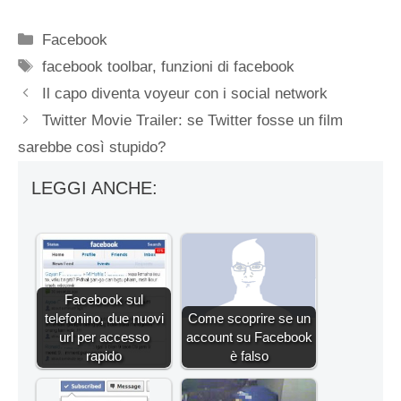
Categorie
Facebook
Tag
facebook toolbar
,
funzioni di facebook
Il capo diventa voyeur con i social network
Twitter Movie Trailer: se Twitter fosse un film
sarebbe così stupido?
LEGGI ANCHE:
Facebook sul
telefonino, due nuovi
Come scoprire se un
url per accesso
account su Facebook
rapido
è falso