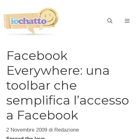
Vai
al
contenuto
ME
Facebook
Everywhere: una
toolbar che
semplifica l’accesso
a Facebook
2 Novembre 2009
di
Redazione
Spread the love