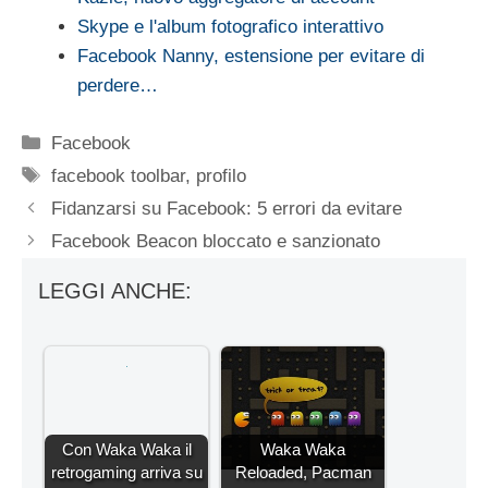
Skype e l'album fotografico interattivo
Facebook Nanny, estensione per evitare di
perdere…
Categorie
Facebook
Tag
facebook toolbar
,
profilo
Fidanzarsi su Facebook: 5 errori da evitare
Facebook Beacon bloccato e sanzionato
LEGGI ANCHE:
Con Waka Waka il
Waka Waka
retrogaming arriva su
Reloaded, Pacman