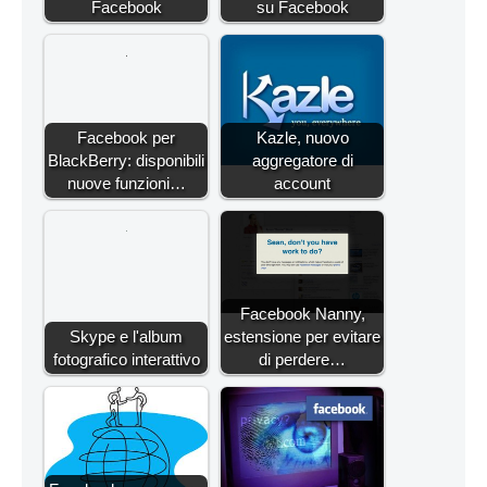
Facebook
su Facebook
Facebook per
Kazle, nuovo
BlackBerry: disponibili
aggregatore di
nuove funzioni…
account
Facebook Nanny,
Skype e l'album
estensione per evitare
fotografico interattivo
di perdere…