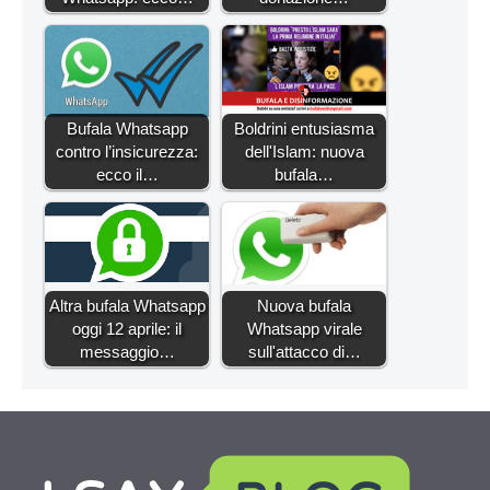
Bufala Whatsapp
Boldrini entusiasma
contro l’insicurezza:
dell'Islam: nuova
ecco il…
bufala…
Altra bufala Whatsapp
Nuova bufala
oggi 12 aprile: il
Whatsapp virale
messaggio…
sull'attacco di…