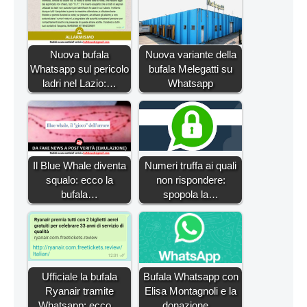
Nuova bufala
Nuova variante della
Whatsapp sul pericolo
bufala Melegatti su
ladri nel Lazio:…
Whatsapp
Il Blue Whale diventa
Numeri truffa ai quali
squalo: ecco la
non rispondere:
bufala…
spopola la…
Ufficiale la bufala
Bufala Whatsapp con
Ryanair tramite
Elisa Montagnoli e la
Whatsapp: ecco…
donazione…