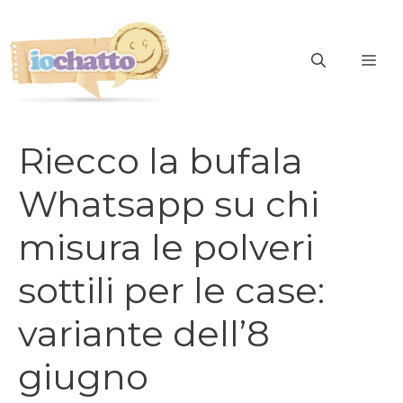
Vai
al
contenuto
ME
Riecco la bufala
Whatsapp su chi
misura le polveri
sottili per le case:
variante dell’8
giugno