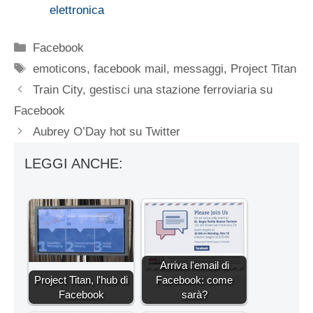
elettronica
Categorie
Facebook
Tag
emoticons
,
facebook mail
,
messaggi
,
Project Titan
Train City, gestisci una stazione ferroviaria su
Facebook
Aubrey O’Day hot su Twitter
LEGGI ANCHE:
Arriva l'email di
Project Titan, l'hub di
Facebook: come
Facebook
sarà?