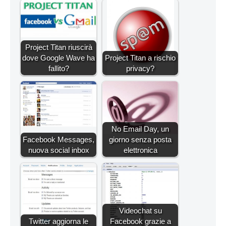
Project Titan riuscirà
dove Google Wave ha
Project Titan a rischio
fallito?
privacy?
No Email Day, un
Facebook Messages,
giorno senza posta
nuova social inbox
elettronica
Videochat su
Twitter aggiorna le
Facebook grazie a