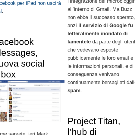
l’integrazione del microbloggi
cebook per iPad non uscirà
all’interno di Gmail. Ma Buzz
i
.
non ebbe il successo sperato,
anzi
il servizio di Google fu
letteralmente inondato di
acebook
lamentele
da parte degli utent
che vedevano esposte
essages,
pubblicamente le loro email e
uova social
le informazioni personali, e di
nbox
conseguenza venivano
continuamente bersagliati dall
spam
.
Project Titan,
l’hub di
me saprete, ieri Mark