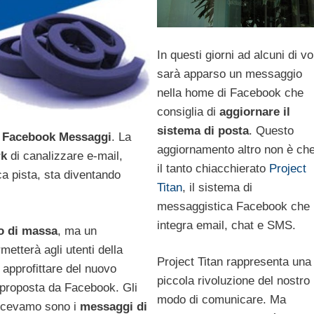
In questi giorni ad alcuni di vo
sarà apparso un messaggio
nella home di Facebook che
consiglia di
aggiornare il
sistema di posta
. Questo
o
Facebook Messaggi
. La
aggiornamento altro non è ch
rk
di canalizzare e-mail,
il tanto chiacchierato
Project
a pista, sta diventando
Titan
, il sistema di
messaggistica Facebook che
integra email, chat e SMS.
o di massa
, ma un
etterà agli utenti della
Project Titan rappresenta una
approfittare del nuovo
piccola rivoluzione del nostro
 proposta da Facebook. Gli
modo di comunicare. Ma
icevamo sono i
messaggi di