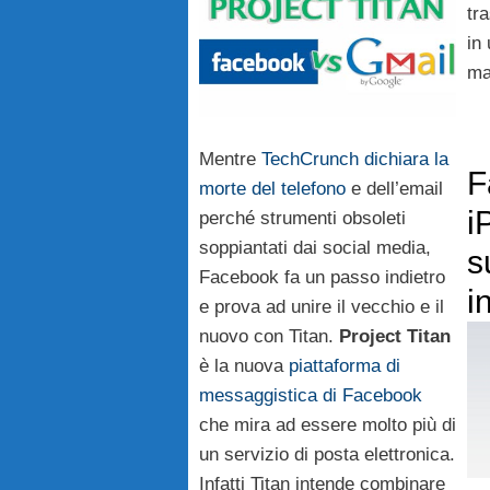
tr
in
ma
Mentre
TechCrunch dichiara la
F
morte del telefono
e dell’email
i
perché strumenti obsoleti
soppiantati dai social media,
s
Facebook fa un passo indietro
i
e prova ad unire il vecchio e il
nuovo con Titan.
Project Titan
è la nuova
piattaforma di
messaggistica di Facebook
che mira ad essere molto più di
un servizio di posta elettronica.
Infatti Titan intende combinare