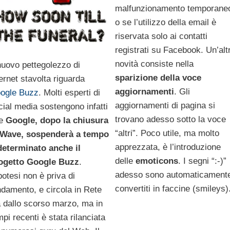
malfunzionamento temporane
o se l’utilizzo della email è
riservata solo ai contatti
registrati su Facebook. Un’alt
novità consiste nella
 nuovo pettegolezzo di
sparizione della voce
ternet stavolta riguarda
aggiornamenti
. Gli
ogle Buzz
. Molti esperti di
aggiornamenti di pagina si
cial media sostengono infatti
trovano adesso sotto la voce
he
Google, dopo la chiusura
“altri”. Poco utile, ma molto
 Wave, sospenderà a tempo
apprezzata, è l’introduzione
determinato anche il
delle
emoticons
. I segni “:-)”
ogetto Google Buzz
.
adesso sono automaticament
potesi non è priva di
convertiti in faccine (smileys)
ndamento, e circola in Rete
à dallo scorso marzo, ma in
mpi recenti è stata rilanciata