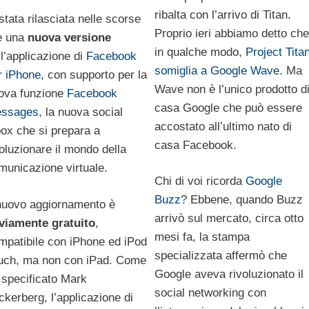
ribalta con l’arrivo di Titan.
 stata rilasciata nelle scorse
Proprio ieri abbiamo detto che
e una
nuova versione
in qualche modo,
Project Tita
ll’applicazione di
Facebook
somiglia a Google Wave
. Ma
r iPhone
, con supporto per la
Wave non è l’unico prodotto d
ova funzione
Facebook
casa Google che può essere
ssages
, la nuova social
accostato all’ultimo nato di
box che si prepara a
casa Facebook.
voluzionare il mondo della
municazione virtuale.
Chi di voi ricorda
Google
Buzz
? Ebbene, quando Buzz
 nuovo aggiornamento è
arrivò sul mercato, circa otto
viamente gratuito
,
mesi fa, la stampa
mpatibile con iPhone ed iPod
specializzata affermò che
uch, ma non con iPad. Come
Google aveva rivoluzionato il
 specificato Mark
social networking con
ckerberg, l’applicazione di