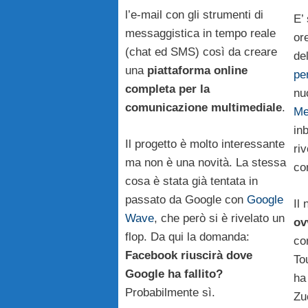
l’e-mail con gli strumenti di
E’
messaggistica in tempo reale
or
(chat ed SMS) così da creare
de
una
piattaforma online
pe
completa per la
nu
comunicazione multimediale
.
Me
in
Il progetto è molto interessante
ri
ma non è una novità. La stessa
co
cosa è stata già tentata in
passato da Google con
Google
Il
Wave
, che però si è rivelato un
ov
flop. Da qui la domanda:
co
Facebook riuscirà dove
To
Google ha fallito?
ha
Probabilmente sì.
Zu