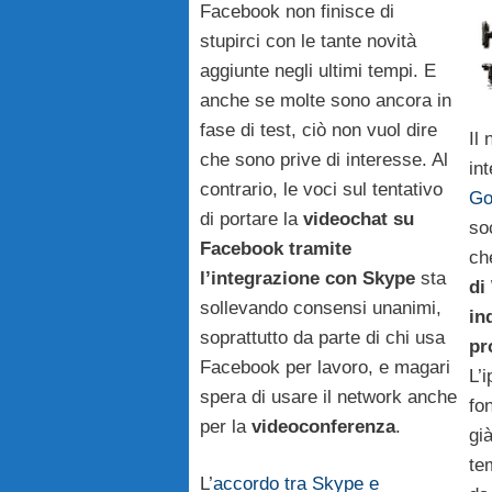
Facebook non finisce di
stupirci con le tante novità
aggiunte negli ultimi tempi. E
anche se molte sono ancora in
fase di test, ciò non vuol dire
Il
che sono prive di interesse. Al
in
contrario, le voci sul tentativo
Go
di portare la
videochat su
so
Facebook tramite
c
l’integrazione con Skype
sta
di
sollevando consensi unanimi,
in
soprattutto da parte di chi usa
pr
Facebook per lavoro, e magari
L’i
spera di usare il network anche
fo
per la
videoconferenza
.
gi
te
L’
accordo tra Skype e