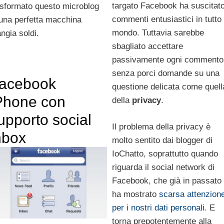
targato Facebook ha suscitat
asformato questo microblog
commenti entusiastici in tutto 
 una perfetta macchina
mondo. Tuttavia sarebbe
ngia soldi.
sbagliato accettare
passivamente ogni commento
senza porci domande su una
acebook
questione delicata come quell
Phone con
della
privacy
.
upporto social
Il problema della privacy è
nbox
molto sentito dai blogger di
IoChatto, soprattutto quando
riguarda il social network di
Facebook, che già in passato
ha mostrato
scarsa attenzion
per i nostri dati personali
. E
torna prepotentemente alla