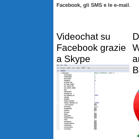
Facebook, gli SMS e le e-mail
.
Videochat su
D
Facebook grazie
W
a Skype
a
B