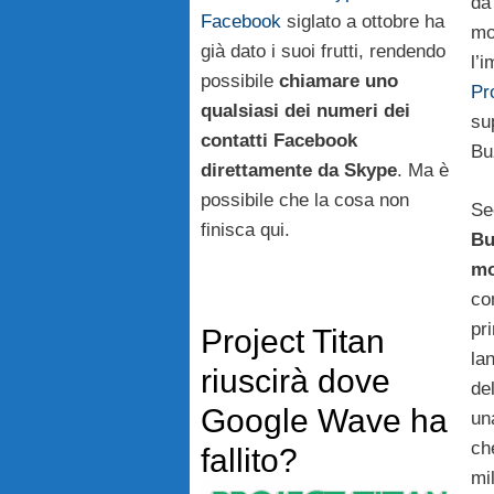
da
Facebook
siglato a ottobre ha
mo
già dato i suoi frutti, rendendo
l’
possibile
chiamare uno
Pr
qualsiasi dei numeri dei
su
contatti Facebook
Bu
direttamente da Skype
. Ma è
possibile che la cosa non
Se
finisca qui.
Bu
mo
co
pr
Project Titan
la
riuscirà dove
del
Google Wave ha
u
ch
fallito?
mil