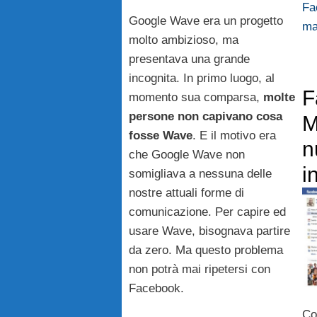
Fa
Google Wave era un progetto
ma
molto ambizioso, ma
presentava una grande
incognita. In primo luogo, al
F
momento sua comparsa,
molte
persone non capivano cosa
M
fosse Wave
. E il motivo era
n
che Google Wave non
i
somigliava a nessuna delle
nostre attuali forme di
comunicazione. Per capire ed
usare Wave, bisognava partire
da zero. Ma questo problema
non potrà mai ripetersi con
Facebook.
Co