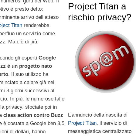
 numerosi guru del Web. Il
Project Titan a
tivo è presto detto:
rischio privacy?
imminente arrivo dell’atteso
oject Titan
renderebbe
perfluo un servizio come
zz. Ma c’è di più.
condo gli esperti
Google
zz è un progetto nato
rto
. Il suo utilizzo ha
minciato a calare già nei
imi 3 giorni successivi al
ncio. In più, le numerose falle
la privacy, sfociate poi in
L’annuncio della nascita di
na
class action contro Buzz
Project Titan
, il servizio di
e è costata a Google ben 8,5
messaggistica centralizzato
ioni di dollari, hanno