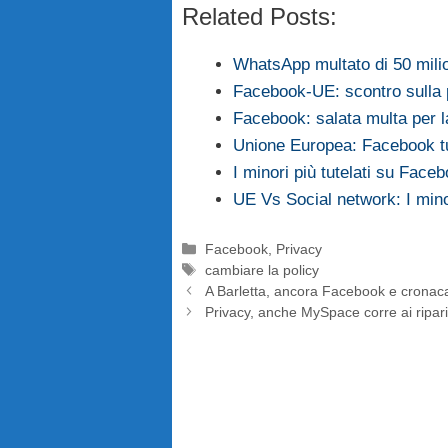
Related Posts:
WhatsApp multato di 50 mili
Facebook-UE: scontro sulla 
Facebook: salata multa per l
Unione Europea: Facebook tut
I minori più tutelati su Face
UE Vs Social network: I minor
Categorie
Facebook
,
Privacy
Tag
cambiare la policy
A Barletta, ancora Facebook e cronac
Privacy, anche MySpace corre ai ripar