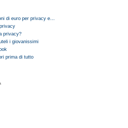
oni di euro per privacy e…
privacy
a privacy?
eli i giovanissimi
book
i prima di tutto
a
i