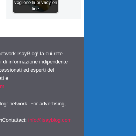
vogliono la privacy on
line
network IsayBlog! la cui rete
ci di informazione indipendente
passionati ed esperti del
ti e
om
log! network. For advertising,
mContattaci
:
info@isayblog.com